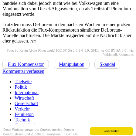
handele sich dabei jedoch nicht wie bei Volkswagen um eine
Manipulation von Diesel-Abgaswerten, da als Treibstoff Plutonium
eingesetzt werde.
Trotzdem muss DeLorean in den nächsten Wochen in einer großen
Rückrufaktion die Flux-Kompensatoren sämtlicher DeLorean-
Modelle nachrüsten. Die Märkte reagierten auf die Nachricht bisher
eher gelassen.
rm
Foto: by
Kevin Abato
(Own work) [
CC BY-SA 2.5-2.0-1.0
,
GFDL
, or
CC-BY-SA-3.0
], via
Wikimedia Commons
Flux-Kompensator
Manipulation
Skandal
Kommentar verfassen
Titelseite
Politik
International
Wirtschaft
Gesellschaft
Verkehr
Feuilleton
Technik
Gesundheit
Diese Website verwendet Cookies um ihre Dienste
Sport
Verstanden
bereitzustellen und Zugriffe zu analysieren. Durch die