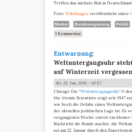
Treffen das nächste Mal in Deutschland
Foto:
WikiImages
veröffentlicht unter
Merkel
Bundesregierung
Politik
1 Kommentar
Entwarnung:
Weltuntergangsuhr steht 
auf Winterzeit vergesse
So, 25. Jan. 2015 - 10:57
Chicago
Die
"Weltuntergangsuhr"
(link 
des
the Atomic Scientists zeigt seit 1947 sy
wie hoch die Gefahr eines Weltunterga
der aktuellen politischen Lage ist. Es 
vergangenen Woche zuerst ein kleiner S
Nachricht die Runde machte, die Weltu
sei am 22. Januar durch den Expertenra