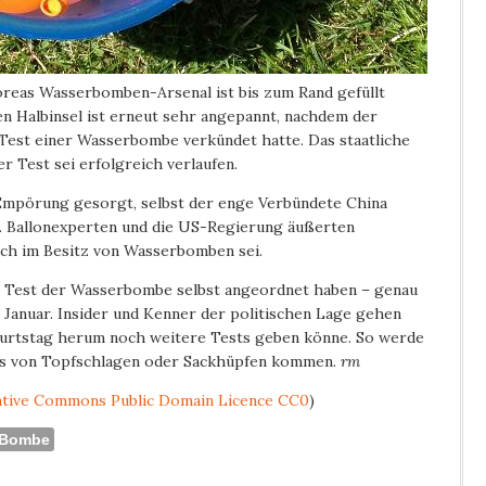
oreas Wasserbomben-Arsenal ist bis zum Rand gefüllt
n Halbinsel ist erneut sehr angepannt, nachdem der
Test einer Wasserbombe verkündet hatte. Das staatliche
 Test sei erfolgreich verlaufen.
 Empörung gesorgt, selbst der enge Verbündete China
. Ballonexperten und die US-Regierung äußerten
lich im Besitz von Wasserbomben sei.
n Test der Wasserbombe selbst angeordnet haben – genau
Januar. Insider und Kenner der politischen Lage gehen
burtstag herum noch weitere Tests geben könne. So werde
sts von Topfschlagen oder Sackhüpfen kommen.
rm
tive Commons Public Domain Licence CC0
)
Bombe