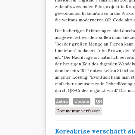
Institut für Digitale Transformation geh
zukunftsweisenden Pilotprojekt in Koo
gewonnenen Erkenntnisse in die Praxis
die weitaus moderneren QR-Code aktual
Die bisherigen Erfahrungen sind durchwe
ausgewertet wurden, sollen dann sukzes
"Bei der großen Menge an Tieren kann 
hinziehen", bedauert John Brown, der f
ist. "Die Nachfrage ist natürlich bereit
der heutigen Zeit des digitalen Wandels
dem bereits 1947 entwickelten Strichc
an einer Lösung: "Eventuell kann man st
einfacher umzusetzende Hybridlösung se
durch QR-Codes ergänzt wird." Das ma
Zebra
Update
QR
Kommentar verfassen
Koreakrise verschärft si