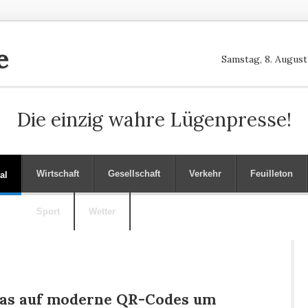
e
Samstag, 8. August
Die einzig wahre Lügenpresse!
Wirtschaft
Gesellschaft
Verkehr
Feuilleton
al
Sport
Wetter
bras auf moderne QR-Codes um