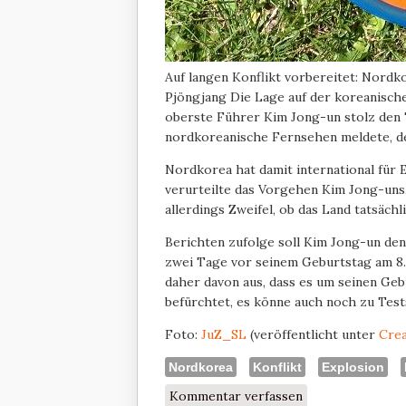
Auf langen Konflikt vorbereitet: Nordk
Pjöngjang
Die Lage auf der koreanische
oberste Führer Kim Jong-un stolz den 
nordkoreanische Fernsehen meldete, der
Nordkorea hat damit international für
verurteilte das Vorgehen Kim Jong-uns
allerdings Zweifel, ob das Land tatsäch
Berichten zufolge soll Kim Jong-un de
zwei Tage vor seinem Geburtstag am 8. 
daher davon aus, dass es um seinen Ge
befürchtet, es könne auch noch zu Te
Foto:
JuZ_SL
(veröffentlicht unter
Crea
Nordkorea
Konflikt
Explosion
Kommentar verfassen