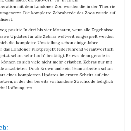
t, dann lautet die Antwort: "Ja". In einem
peration mit dem Londoner Zoo wurden die in der Theorie
 umgesetzt. Die komplette Zebraherde des Zoos wurde auf
isiert.
g positiv. In drei bis vier Monaten, wenn alle Ergebnisse
sive Updates für alle Zebras weltweit eingespielt werden.
sich die komplette Umstellung schon einige Jahre
ür das Londoner Pilotprojekt federführend verantwortlich
s jetzt schon sehr hoch", bestätigt Brown, denn gerade in
 können es sich viele nicht mehr erlauben, Zebras nur mit
ode anzubieten. Doch Brown und sein Team arbeiten schon
att eines kompletten Updates im ersten Schritt auf eine
tzen, in der der bereits vorhandene Strichcode lediglich
cht Hoffnung.
rm
ch: