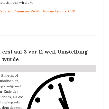
 stattfinden wird.
rm
Creative Commons Public Domain Licence CC0
erst auf 3 vor 11 weil Umstellung
n wurde
is external)
 Bulletin of
mbolisch an,
ngs aufgrund
war Ende der
chock, als die
ntergangsuhr
t, dem derzeit