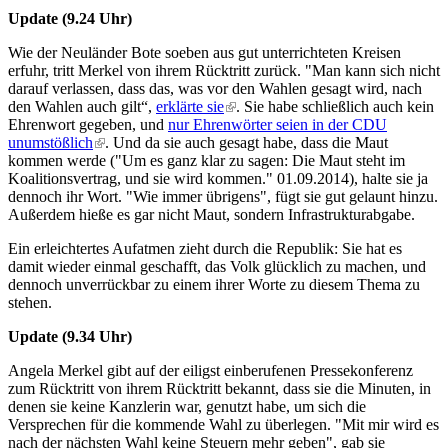
Update (9.24 Uhr)
Wie der Neuländer Bote soeben aus gut unterrichteten Kreisen
erfuhr, tritt Merkel von ihrem Rücktritt zurück. "Man kann sich nicht
darauf verlassen, dass das, was vor den Wahlen gesagt wird, nach
den Wahlen auch gilt“,
erklärte sie
(link is external)
. Sie habe schließlich auch kein
Ehrenwort gegeben, und
nur Ehrenwörter seien in der CDU
unumstößlich
(link is external)
. Und da sie auch gesagt habe, dass die Maut
kommen werde ("Um es ganz klar zu sagen: Die Maut steht im
Koalitionsvertrag, und sie wird kommen." 01.09.2014), halte sie ja
dennoch ihr Wort. "Wie immer übrigens", fügt sie gut gelaunt hinzu.
Außerdem hieße es gar nicht Maut, sondern Infrastrukturabgabe.
Ein erleichtertes Aufatmen zieht durch die Republik: Sie hat es
damit wieder einmal geschafft, das Volk glücklich zu machen, und
dennoch unverrückbar zu einem ihrer Worte zu diesem Thema zu
stehen.
Update (9.34 Uhr)
Angela Merkel gibt auf der eiligst einberufenen Pressekonferenz
zum Rücktritt von ihrem Rücktritt bekannt, dass sie die Minuten, in
denen sie keine Kanzlerin war, genutzt habe, um sich die
Versprechen für die kommende Wahl zu überlegen. "Mit mir wird es
nach der nächsten Wahl keine Steuern mehr geben", gab sie