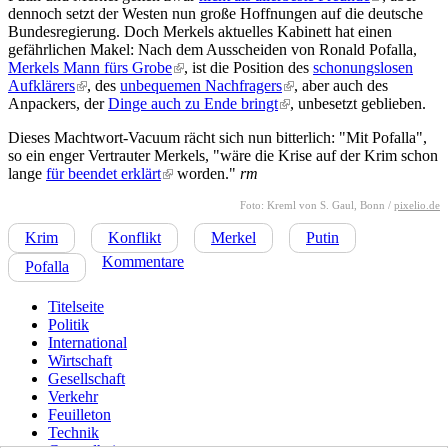
dennoch setzt der Westen nun große Hoffnungen auf die deutsche
external)
Bundesregierung. Doch Merkels aktuelles Kabinett hat einen
gefährlichen Makel: Nach dem Ausscheiden von Ronald Pofalla,
Merkels Mann fürs Grobe
(link is external)
, ist die Position des
schonungslosen
Aufklärers
(link is external)
, des
unbequemen Nachfragers
(link is external)
, aber auch des
Anpackers, der
Dinge auch zu Ende bringt
(link is external)
, unbesetzt geblieben.
Dieses Machtwort-Vacuum rächt sich nun bitterlich: "Mit Pofalla",
so ein enger Vertrauter Merkels, "wäre die Krise auf der Krim schon
lange
für beendet erklärt
(link is external)
worden."
rm
Foto: Kreml von S. Gaul, Bonn /
pixelio.de
Krim
Konflikt
Merkel
Putin
Kommentare
Pofalla
Titelseite
Politik
International
Wirtschaft
Gesellschaft
Verkehr
Feuilleton
Technik