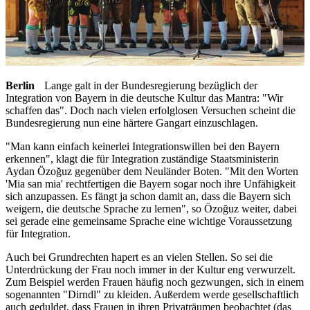
Berlin
Lange galt in der Bundesregierung bezüglich der
Integration von Bayern in die deutsche Kultur das Mantra: "Wir
schaffen das". Doch nach vielen erfolglosen Versuchen scheint die
Bundesregierung nun eine härtere Gangart einzuschlagen.
"Man kann einfach keinerlei Integrationswillen bei den Bayern
erkennen", klagt die für Integration zuständige Staatsministerin
Aydan Özoğuz gegenüber dem Neuländer Boten. "Mit den Worten
'Mia san mia' rechtfertigen die Bayern sogar noch ihre Unfähigkeit
sich anzupassen. Es fängt ja schon damit an, dass die Bayern sich
weigern, die deutsche Sprache zu lernen", so Özoğuz weiter, dabei
sei gerade eine gemeinsame Sprache eine wichtige Voraussetzung
für Integration.
Auch bei Grundrechten hapert es an vielen Stellen. So sei die
Unterdrückung der Frau noch immer in der Kultur eng verwurzelt.
Zum Beispiel werden Frauen häufig noch gezwungen, sich in einem
sogenannten "Dirndl" zu kleiden. Außerdem werde gesellschaftlich
auch geduldet, dass Frauen in ihren Privaträumen beobachtet (das