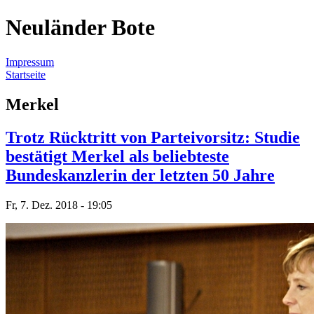
Neuländer Bote
Impressum
Startseite
Sie sind hier
Merkel
Trotz Rücktritt von Parteivorsitz: Studie
bestätigt Merkel als beliebteste
Bundeskanzlerin der letzten 50 Jahre
Fr, 7. Dez. 2018 - 19:05