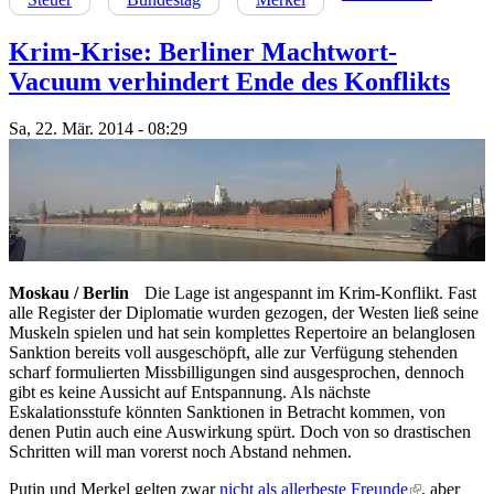
Krim-Krise: Berliner Machtwort-
Vacuum verhindert Ende des Konflikts
Sa, 22. Mär. 2014 - 08:29
Moskau / Berlin
Die Lage ist angespannt im Krim-Konflikt. Fast
alle Register der Diplomatie wurden gezogen, der Westen ließ seine
Muskeln spielen und hat sein komplettes Repertoire an belanglosen
Sanktion bereits voll ausgeschöpft, alle zur Verfügung stehenden
scharf formulierten Missbilligungen sind ausgesprochen, dennoch
gibt es keine Aussicht auf Entspannung. Als nächste
Eskalationsstufe könnten Sanktionen in Betracht kommen, von
denen Putin auch eine Auswirkung spürt. Doch von so drastischen
Schritten will man vorerst noch Abstand nehmen.
Putin und Merkel gelten zwar
nicht als allerbeste Freunde
(link is
, aber