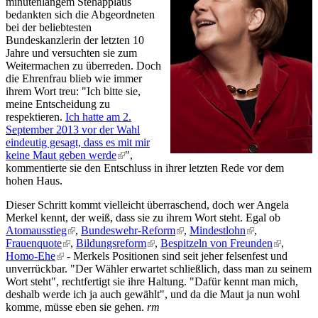
minutenlangem Stehapplaus
bedankten sich die Abgeordneten
bei der beliebtesten
Bundeskanzlerin der letzten 10
Jahre und versuchten sie zum
Weitermachen zu überreden. Doch
die Ehrenfrau blieb wie immer
ihrem Wort treu: "Ich bitte sie,
meine Entscheidung zu
respektieren.
Ich hatte am 2.
September 2013 vor der Wahl
eindeutig gesagt, dass es mit mir
keine Maut geben werde
(link is external)
",
kommentierte sie den Entschluss in ihrer letzten Rede vor dem
hohen Haus.
Dieser Schritt kommt vielleicht überraschend, doch wer Angela
Merkel kennt, der weiß, dass sie zu ihrem Wort steht. Egal ob
Atomausstieg
(link is external)
,
Bundeswehr-Reform
(link is external)
,
Mindestlohn
(link is external)
,
Frauenquote
(link is external)
,
Bildungsreform
(link is external)
,
Bespitzeln von Freunden
(link is
,
Homo-Ehe
(link is external)
- Merkels Positionen sind seit jeher felsenfest und
external)
unverrückbar. "Der Wähler erwartet schließlich, dass man zu seinem
Wort steht", rechtfertigt sie ihre Haltung. "Dafür kennt man mich,
deshalb werde ich ja auch gewählt", und da die Maut ja nun wohl
komme, müsse eben sie gehen.
rm