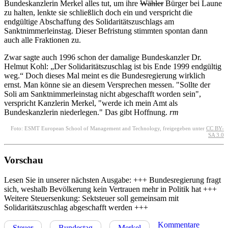
Bundeskanzlerin Merkel alles tut, um ihre
Wähler
Bürger bei Laune
zu halten, lenkte sie schließlich doch ein und verspricht die
endgültige Abschaffung des Solidaritätszuschlags am
Sanktnimmerleinstag. Dieser Befristung stimmten spontan dann
auch alle Fraktionen zu.
Zwar sagte auch 1996 schon der damalige Bundeskanzler Dr.
Helmut Kohl: „Der Solidaritätszuschlag ist bis Ende 1999 endgültig
weg.“ Doch dieses Mal meint es die Bundesregierung wirklich
ernst. Man könne sie an diesem Versprechen messen. "Sollte der
Soli am Sanktnimmerleinstag nicht abgeschafft worden sein",
verspricht Kanzlerin Merkel, "werde ich mein Amt als
Bundeskanzlerin niederlegen." Das gibt Hoffnung.
rm
Foto: ESMT European School of Management and Technology, freigegeben unter
CC BY-
SA 3.0
Vorschau
Lesen Sie in unserer nächsten Ausgabe: +++ Bundesregierung fragt
sich, weshalb Bevölkerung kein Vertrauen mehr in Politik hat +++
Weitere Steuersenkung: Sektsteuer soll gemeinsam mit
Solidaritätszuschlag abgeschafft werden +++
Kommentare
Steuer
Bundestag
Merkel