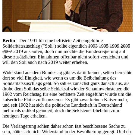
Berlin
Der 1991 für eine befristete Zeit eingeführte
Solidaritätszuschlag ("Soli") sollte eigentlich
1993
1995
1999
2005
2007
2019 auslaufen, doch nun möchte die Bundesregierung auf
diese zusätzlichen Einnahmen offenbar nicht sofort verzichten und
will den Soli auch nach 2019 weiter erheben.
Widerstand aus dem Bundestag gibt es dafür keinen, selten herrschte
dort so viel Einigkeit, wie wenn es um die Beibehaltung des
Solidaritätszuschlags geht. So sah es zunächst ganz danach aus, als
drohe dem Soli das selbe Schicksal wie der Schaumweinsteuer, die
1902 vom Reichstag für eine befristete Zeit engeführt wurde um die
kaiserliche Flotte zu finanzieren. Es gibt zwar keinen Kaiser mehr,
und seit 1902 hat sich die politische Landschaft in Deutschland
mehrmals radikal geändert, doch die Sektsteuer blieb bin zum
heutigen Tage erhalten.
Die Verlängerung schien daher schon fast beschlossene Sache zu
sein, hätte sich nicht Widerstand in der Bevölkerung geregt. Und da