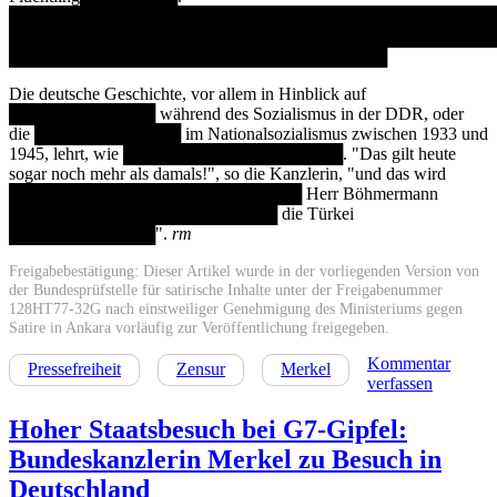
████████████████████████████████████████
████████████████████████████████████████
███████████████████████████████
Die deutsche Geschichte, vor allem in Hinblick auf
████████████ während des Sozialismus in der DDR, oder
die ████████████ im Nationalsozialismus zwischen 1933 und
1945, lehrt, wie ██████████████████. "Das gilt heute
sogar noch mehr als damals!", so die Kanzlerin, "und das wird
████████████████████████ Herr Böhmermann
██████████████████████ die Türkei
████████████".
rm
Freigabebestätigung: Dieser Artikel wurde in der vorliegenden Version von
der Bundesprüfstelle für satirische Inhalte unter der Freigabenummer
128HT77-32G nach einstweiliger Genehmigung des Ministeriums gegen
Satire in Ankara vorläufig zur Veröffentlichung freigegeben.
Kommentar
Pressefreiheit
Zensur
Merkel
verfassen
Hoher Staatsbesuch bei G7-Gipfel:
Bundeskanzlerin Merkel zu Besuch in
Deutschland