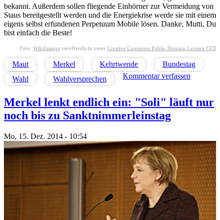
bekannt. Außerdem sollen fliegende Einhörner zur Vermeidung von
Staus bereitgestellt werden und die Energiekrise werde sie mit einem
eigens selbst erfundenen Perpetuum Mobile lösen. Danke, Mutti, Du
bist einfach die Beste!
Foto:
WikiImages
veröffentlicht unter
Creative Commons Public Domain Licence CC0
Maut
Merkel
Kehrtwende
Bundestag
Kommentar verfassen
Wahl
Wahlversprechen
Merkel lenkt endlich ein: "Soli" läuft nur
noch bis zu Sanktnimmerleinstag
Mo, 15. Dez. 2014 - 10:54