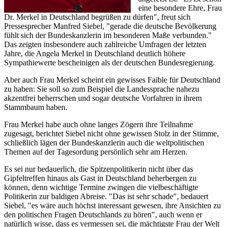
eine besondere Ehre, Frau
Dr. Merkel in Deutschland begrüßen zu dürfen", freut sich
Pressesprecher Manfred Siebel, "gerade die deutsche Bevölkerung
fühlt sich der Bundeskanzlerin im besonderen Maße verbunden."
Das zeigten insbesondere auch zahlreiche Umfragen der letzten
Jahre, die Angela Merkel in Deutschland deutlich höhere
Sympathiewerte bescheinigen als der deutschen Bundesregierung.
Aber auch Frau Merkel scheint ein gewisses Faible für Deutschland
zu haben: Sie soll so zum Beispiel die Landessprache nahezu
akzentfrei beherrschen und sogar deutsche Vorfahren in ihrem
Stammbaum haben.
Frau Merkel habe auch ohne langes Zögern ihre Teilnahme
zugesagt, berichtet Siebel nicht ohne gewissen Stolz in der Stimme,
schließlich lägen der Bundeskanzlerin auch die weltpolitischen
Themen auf der Tagesordung persönlich sehr am Herzen.
Es sei nur bedauerlich, die Spitzenpolitikerin nicht über das
Gipfeltreffen hinaus als Gast in Deutschland beherbergen zu
können, denn wichtige Termine zwingen die vielbeschäftigte
Politikerin zur baldigen Abreise. "Das ist sehr schade", bedauert
Siebel, "es wäre auch höchst interessant gewesen, ihre Ansichten zu
den politischen Fragen Deutschlands zu hören", auch wenn er
natürlich wisse, dass es vermessen sei, die mächtigste Frau der Welt