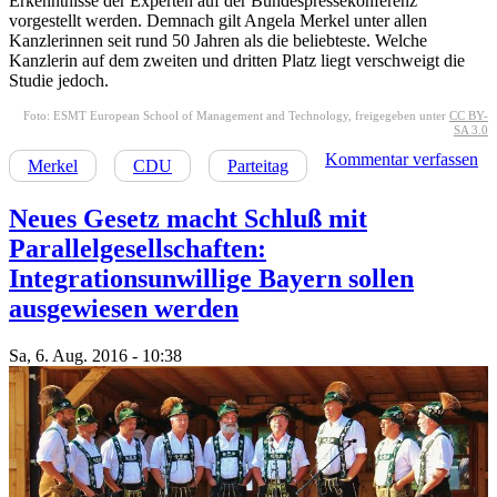
Erkenntnisse der Experten auf der Bundespressekonferenz
vorgestellt werden. Demnach gilt Angela Merkel unter allen
Kanzlerinnen seit rund 50 Jahren als die beliebteste. Welche
Kanzlerin auf dem zweiten und dritten Platz liegt verschweigt die
Studie jedoch.
Foto: ESMT European School of Management and Technology, freigegeben unter
CC BY-
SA 3.0
Kommentar verfassen
Merkel
CDU
Parteitag
Neues Gesetz macht Schluß mit
Parallelgesellschaften:
Integrationsunwillige Bayern sollen
ausgewiesen werden
Sa, 6. Aug. 2016 - 10:38