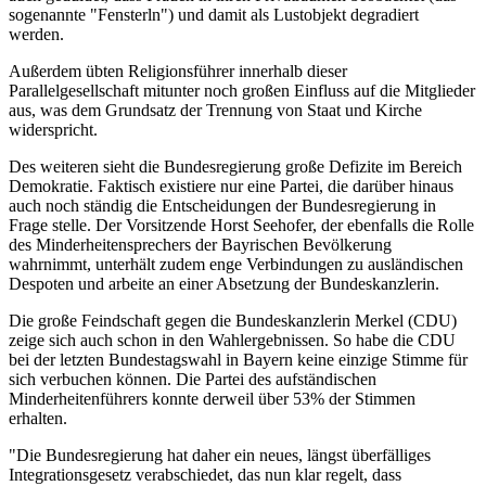
sogenannte "Fensterln") und damit als Lustobjekt degradiert
werden.
Außerdem übten Religionsführer innerhalb dieser
Parallelgesellschaft mitunter noch großen Einfluss auf die Mitglieder
aus, was dem Grundsatz der Trennung von Staat und Kirche
widerspricht.
Des weiteren sieht die Bundesregierung große Defizite im Bereich
Demokratie. Faktisch existiere nur eine Partei, die darüber hinaus
auch noch ständig die Entscheidungen der Bundesregierung in
Frage stelle. Der Vorsitzende Horst Seehofer, der ebenfalls die Rolle
des Minderheitensprechers der Bayrischen Bevölkerung
wahrnimmt, unterhält zudem enge Verbindungen zu ausländischen
Despoten und arbeite an einer Absetzung der Bundeskanzlerin.
Die große Feindschaft gegen die Bundeskanzlerin Merkel (CDU)
zeige sich auch schon in den Wahlergebnissen. So habe die CDU
bei der letzten Bundestagswahl in Bayern keine einzige Stimme für
sich verbuchen können. Die Partei des aufständischen
Minderheitenführers konnte derweil über 53% der Stimmen
erhalten.
"Die Bundesregierung hat daher ein neues, längst überfälliges
Integrationsgesetz verabschiedet, das nun klar regelt, dass