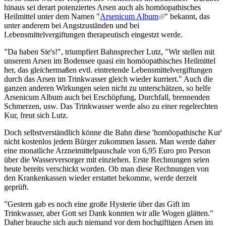
hinaus sei derart potenziertes Arsen auch als homöopathisches
Heilmittel unter dem Namen "
Arsenicum Album
(link is external)
" bekannt, das
unter anderem bei Angstzuständen und bei
Lebensmittelvergiftungen therapeutisch eingestzt werde.
"Da haben Sie's!", triumpfiert Bahnsprecher Lutz, "Wir stellen mit
unserem Arsen im Bodensee quasi ein homöopathisches Heilmittel
her, das gleichermaßen evtl. eintretende Lebensmittelvergiftungen
durch das Arsen im Trinkwasser gleich wieder kurriert." Auch die
ganzen anderen Wirkungen seien nicht zu unterschätzen, so helfe
Arsenicum Album auch bei Erschöpfung, Durchfall, brennenden
Schmerzen, usw. Das Trinkwasser werde also zu einer regelrechten
Kur, freut sich Lutz.
Doch selbstverständlich könne die Bahn diese 'homöopathische Kur'
nicht kostenlos jedem Bürger zukommen lassen. Man werde daher
eine monatliche Arzneimittelpauschale von 6,95 Euro pro Person
über die Wasserversorger mit einziehen. Erste Rechnungen seien
heute bereits verschickt worden. Ob man diese Rechnungen von
den Krankenkassen wieder erstattet bekomme, werde derzeit
geprüft.
"Gestern gab es noch eine große Hysterie über das Gift im
Trinkwasser, aber Gott sei Dank konnten wir alle Wogen glätten."
Daher brauche sich auch niemand vor dem hochgiftigen Arsen im