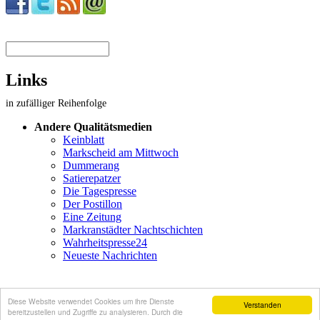
Suchformular
Links
in zufälliger Reihenfolge
Andere Qualitätsmedien
Keinblatt
Markscheid am Mittwoch
Dummerang
Satierepatzer
Die Tagespresse
Der Postillon
Eine Zeitung
Markranstädter Nachtschichten
Wahrheitspresse24
Neueste Nachrichten
Diese Website verwendet Cookies um ihre Dienste
Bitte scrollen Sie wieder ganz nach oben, damit der nächste Leser
Verstanden
bereitzustellen und Zugriffe zu analysieren. Durch die
die Seite in einem ordentlichen Zustand vorfindet. Danke!