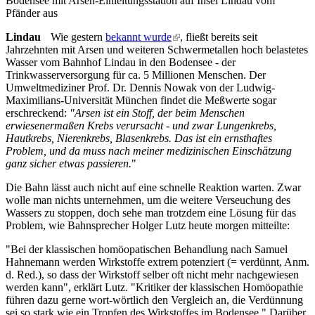
Bodensee mit Arsen-Einleitungsstation auf Insel Lindau vom
Pfänder aus
Lindau
Wie gestern
bekannt wurde
(link is external)
, fließt bereits seit
Jahrzehnten mit Arsen und weiteren Schwermetallen hoch belastetes
Wasser vom Bahnhof Lindau in den Bodensee - der
Trinkwasserversorgung für ca. 5 Millionen Menschen. Der
Umweltmediziner Prof. Dr. Dennis Nowak von der Ludwig-
Maximilians-Universität München findet die Meßwerte sogar
erschreckend:
"Arsen ist ein Stoff, der beim Menschen
erwiesenermaßen Krebs verursacht - und zwar Lungenkrebs,
Hautkrebs, Nierenkrebs, Blasenkrebs. Das ist ein ernsthaftes
Problem, und da muss nach meiner medizinischen Einschätzung
ganz sicher etwas passieren.
"
Die Bahn lässt auch nicht auf eine schnelle Reaktion warten. Zwar
wolle man nichts unternehmen, um die weitere Verseuchung des
Wassers zu stoppen, doch sehe man trotzdem eine Lösung für das
Problem, wie Bahnsprecher Holger Lutz heute morgen mitteilte:
"Bei der klassischen homöopatischen Behandlung nach Samuel
Hahnemann werden Wirkstoffe extrem potenziert (= verdünnt, Anm.
d. Red.), so dass der Wirkstoff selber oft nicht mehr nachgewiesen
werden kann", erklärt Lutz. "Kritiker der klassischen Homöopathie
führen dazu gerne wort-wörtlich den Vergleich an, die Verdünnung
sei so stark wie ein Tropfen des Wirkstoffes im Bodensee." Darüber