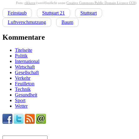
Foto:
rikkerst
(veröffentlicht unter
Creative Commons Public Domain Licence CC0
)
Feinstaub
Stuttgart 21
Stuttgart
Luftverschmutzung
Baum
Kommentare
Titelseite
Politik
International
Wirtschaft
Gesellschaft
Verkehr
Feuilleton
Technik
Gesundheit
Sport
Wetter