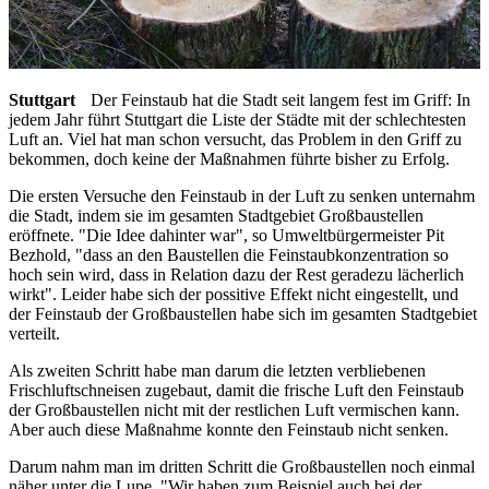
Stuttgart
Der Feinstaub hat die Stadt seit langem fest im Griff: In
jedem Jahr führt Stuttgart die Liste der Städte mit der schlechtesten
Luft an. Viel hat man schon versucht, das Problem in den Griff zu
bekommen, doch keine der Maßnahmen führte bisher zu Erfolg.
Die ersten Versuche den Feinstaub in der Luft zu senken unternahm
die Stadt, indem sie im gesamten Stadtgebiet Großbaustellen
eröffnete. "Die Idee dahinter war", so Umweltbürgermeister Pit
Bezhold, "dass an den Baustellen die Feinstaubkonzentration so
hoch sein wird, dass in Relation dazu der Rest geradezu lächerlich
wirkt". Leider habe sich der possitive Effekt nicht eingestellt, und
der Feinstaub der Großbaustellen habe sich im gesamten Stadtgebiet
verteilt.
Als zweiten Schritt habe man darum die letzten verbliebenen
Frischluftschneisen zugebaut, damit die frische Luft den Feinstaub
der Großbaustellen nicht mit der restlichen Luft vermischen kann.
Aber auch diese Maßnahme konnte den Feinstaub nicht senken.
Darum nahm man im dritten Schritt die Großbaustellen noch einmal
näher unter die Lupe. "Wir haben zum Beispiel auch bei der