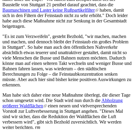
Baustelle von Stuttgart 21 penibel darauf geachtet, dass die
Baumaschinen und Laster keine Rußpartikelfilter
(link is external)
haben, damit
sich in den Filtern der Feinstaub nicht zu sehr erhöht." Doch leider
habe auch diese Maßnahme nicht zur Senkung in der Gesamtstadt
beigetragen.
"Es ist zum Verzweifeln", gesteht Bezhold, "wir machen, machen
und machen, und dennoch bleibt der Feinstaub ein großes Problem
in Stuttgart". So habe man auch den öffentlichen Nahverkehr
absichtlich etwas teuerer und unattraktiver gestaltet, damit nicht so
viele Menschen die Busse und Bahnen nutzen möchten. Dadurch
könne man auf einen selteren Takt wechseln und weniger Busse und
Bahnen fahren lassen, was wiederum – den städtischen
Berechnungen zu Folge – die Feinstaubkonzentration senken
müsste. Aber auch hier sind bisher keine positiven Auswirkungen zu
erkennen.
Man habe sich daher eine neue Maßnahme überlegt, die dieser Tage
schon umgesetzt wird. Die Stadt wird nun durch die
Abholzung
größerer Waldflächen
(link is external)
einen neuen und vielversprechenden
Vorstoß zur Luftverbesserung in Stuttgart angehen. "Dieses Mal
sind wir sicher, dass die Reduktion der Waldflächen die Luft
verbessern wird", gibt sich Bezhold zuversichtlich. Wir werden
weiter berichten.
rm