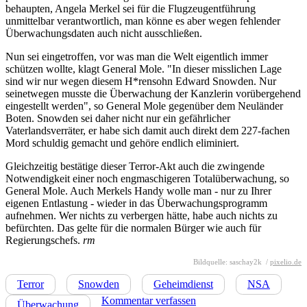
behaupten, Angela Merkel sei für die Flugzeugentführung
unmittelbar verantwortlich, man könne es aber wegen fehlender
Überwachungsdaten auch nicht ausschließen.
Nun sei eingetroffen, vor was man die Welt eigentlich immer
schützen wollte, klagt General Mole. "In dieser misslichen Lage
sind wir nur wegen diesem H*rensohn Edward Snowden. Nur
seinetwegen musste die Überwachung der Kanzlerin vorübergehend
eingestellt werden", so General Mole gegenüber dem Neuländer
Boten. Snowden sei daher nicht nur ein gefährlicher
Vaterlandsverräter, er habe sich damit auch direkt dem 227-fachen
Mord schuldig gemacht und gehöre endlich eliminiert.
Gleichzeitig bestätige dieser Terror-Akt auch die zwingende
Notwendigkeit einer noch engmaschigeren Totalüberwachung, so
General Mole. Auch Merkels Handy wolle man - nur zu Ihrer
eigenen Entlastung - wieder in das Überwachungsprogramm
aufnehmen. Wer nichts zu verbergen hätte, habe auch nichts zu
befürchten. Das gelte für die normalen Bürger wie auch für
Regierungschefs.
rm
Bildquelle: saschay2k /
pixelio.de
Terror
Snowden
Geheimdienst
NSA
Kommentar verfassen
Überwachung