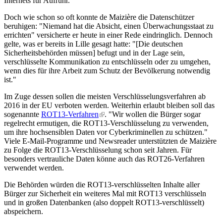
Internets für Aufruhr.
Doch wie schon so oft konnte de Maizière die Datenschützer
beruhigen: "Niemand hat die Absicht, einen Überwachungsstaat zu
errichten" versicherte er heute in einer Rede eindringlich. Dennoch
gelte, was er bereits in Lille gesagt hatte: "[Die deutschen
Sicherheitsbehörden müssen] befugt und in der Lage sein,
verschlüsselte Kommunikation zu entschlüsseln oder zu umgehen,
wenn dies für ihre Arbeit zum Schutz der Bevölkerung notwendig
ist."
Im Zuge dessen sollen die meisten Verschlüsselungsverfahren ab
2016 in der EU verboten werden. Weiterhin erlaubt bleiben soll das
sogenannte
ROT13-Verfahren
(link is external)
. "Wir wollen die Bürger sogar
regelrecht ermutigen, die ROT13-Verschlüsselung zu verwenden,
um ihre hochsensiblen Daten vor Cyberkriminellen zu schützen."
Viele E-Mail-Programme und Newsreader unterstützten de Maizière
zu Folge die ROT13-Verschlüsselung schon seit Jahren. Für
besonders vertrauliche Daten könne auch das ROT26-Verfahren
verwendet werden.
Die Behörden würden die ROT13-verschlüsselten Inhalte aller
Bürger zur Sicherheit ein weiteres Mal mit ROT13 verschlüsseln
und in großen Datenbanken (also doppelt ROT13-verschlüsselt)
abspeichern.