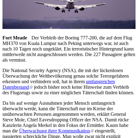
Fort Meade
Der Verbleib der Boeing 777-200, die auf dem Flug
MH370 von
Kuala Lumpur nach Peking
unterwegs war, ist auch
nach 10 Tagen noch ungeklärt. Ein terroristischer Hintergrund kann
mittlerweile nicht ausgeschlossen werden. Die 227 Passagiere gelten
als vermisst.
Die National Security Agency (NSA), die mit der lückenlosen
Überwachung der Weltbevölkerung genau solche Terrorgefahren
erkennen und verhindern soll, hat in ihrem
umfangreichen
Datenbestand
(link is external)
jedoch bisher noch keine Hinweise zum Verbleib
des Flugzeugs sowie zu einer möglichen Täterschaft finden können.
Da bis auf wenige Ausnahmen jeder Mensch umfangreich
überwacht werde, kann die Täterschaft nur im Kreise der
unüberwachten Personen angenommen werden, erklärt General
Steve Mole, Chief Eavesdropping Officer der NSA. Damit rücke
Kanzlerin Angela Merkel in den Fokus der Ermittler. Kaum habe
man die
Überwachung ihrer Kommunikation
(link is external)
eingestellt,
passierten schreckliche Dinge. Man wolle zwar nicht explizit