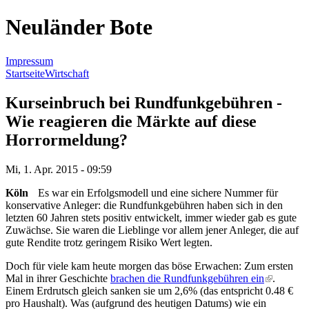
Neuländer Bote
Impressum
Startseite
Wirtschaft
Sie sind hier
Kurseinbruch bei Rundfunkgebühren -
Wie reagieren die Märkte auf diese
Horrormeldung?
Mi, 1. Apr. 2015 - 09:59
Köln
Es war ein Erfolgsmodell und eine sichere Nummer für
konservative Anleger: die Rundfunkgebühren haben sich in den
letzten 60 Jahren stets positiv entwickelt, immer wieder gab es gute
Zuwächse. Sie waren die Lieblinge vor allem jener Anleger, die auf
gute Rendite trotz geringem Risiko Wert legten.
Doch für viele kam heute morgen das böse Erwachen: Zum ersten
Mal in ihrer Geschichte
brachen die Rundfunkgebühren ein
(link is
.
Einem Erdrutsch gleich sanken sie um 2,6% (das entspricht 0.48 €
external)
pro Haushalt). Was (aufgrund des heutigen Datums) wie ein